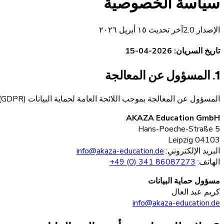
سياسة الخصوصية
الإصدار
2.0
آخر تحديث
١٥ أبريل ٢٠٢٦
تاريخ السريان: 2026-04-15
1. المسؤول عن المعالجة
المسؤول عن المعالجة بموجب اللائحة العامة لحماية البيانات (GDPR) هو:
AKAZA Education GmbH
Hans-Poeche-Straße 5
04103 Leipzig
البريد الإلكتروني:
info@akaza-education.de
الهاتف:
‎+49 (0) 341 86087273
مسؤول حماية البيانات
كريم عبد العال
info@akaza-education.de