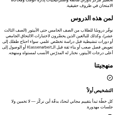
تحضير مركّز بأوراق سابقة واستراتيجيات إدارة الوقت ومحاكاة
الامتحان في ظروف حقيقية.
لمن هذه الدروس
نوفّر دروسًا للطلاب من الصف الخامس حتى الأبيتور (الصف الثالث
عشر)، وكذلك للبالغين الذين يحضّرون لاختبارات الالتحاق الجامعي
أو دورات تنشيطية قبل دراسة تخصّص علمي. سواء احتاج طفلك إلى
تعويض فصل صعب أو بناء ثقة قبل الـKlassenarbeit أو الوصول إلى
أعلى درجات الأبيتور، نختار له المدرّس الأنسب لمستواه ومنهجه.
منهجيتنا
التشخيص أولاً
كل خطّة تبدأ بتقييم مجاني لنحدّد بدقّة أين نركّز — لا تخمين ولا
جلسات مهدورة.