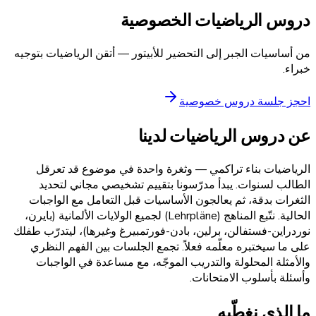
دروس الرياضيات الخصوصية
من أساسيات الجبر إلى التحضير للأبيتور — أتقن الرياضيات بتوجيه
خبراء.
احجز جلسة دروس خصوصية
عن دروس الرياضيات لدينا
الرياضيات بناء تراكمي — وثغرة واحدة في موضوع قد تعرقل
الطالب لسنوات. يبدأ مدرّسونا بتقييم تشخيصي مجاني لتحديد
الثغرات بدقة، ثم يعالجون الأساسيات قبل التعامل مع الواجبات
الحالية. نتّبع المناهج (Lehrpläne) لجميع الولايات الألمانية (بايرن،
نوردراين-فستفالن، برلين، بادن-فورتمبيرغ وغيرها)، ليتدرّب طفلك
على ما سيختبره معلّمه فعلاً. تجمع الجلسات بين الفهم النظري
والأمثلة المحلولة والتدريب الموجّه، مع مساعدة في الواجبات
وأسئلة بأسلوب الامتحانات.
ما الذي نغطّيه