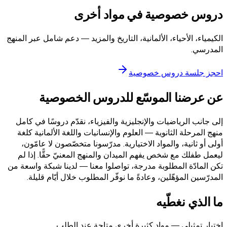
دروس خصوصية في مواد أخرى
الكيمياء، الأحياء، الألمانية، التاريخ والمزيد — دعم شامل عبر المنهج
المدرسي.
احجز جلسة دروس خصوصية
عن عرضنا الموسّع للدروس الخصوصية
إلى جانب الرياضيات والإنجليزية والفيزياء، نقدّم دروسًا في كامل
منهج المرحلة الثانوية — العلوم والإنسانيات واللغة الألمانية كلغة
أولى أو ثانية، والمواد الاختيارية. مدرّسونا متخصّصون لا عامّون،
ليعمل طفلك مع شخص يفهم الميدان والمنهج المعنيّ حقًّا. إذا لم
تكن المادّة المطلوبة مدرجة، تواصلوا معنا — لدينا شبكة واسعة من
المدرّسين المؤهّلين، وعادةً ما نوفّر المطلوب خلال أيّام قليلة.
ما الذي نغطّيه
اختيار تمثيلي — مواد كثيرة أخرى متاحة عند الطلب.