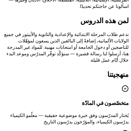
الفرنسية، الإسبانية، اللاتينية، الفلسفة، الأخلاق، الأديان وغيرها —
اسألونا عن حاجتكم تحديدًا.
لمن هذه الدروس
ندعم طلاب المرحلة الابتدائية والإعدادية والثانوية والأبيتور في جميع
الولايات الألمانية، إضافةً إلى البالغين الذين يسعون لمؤهّلات
للناضجين أو دخول الجامعة أو امتحانات مهنية. للمواد غير المدرجة
هنا، أرسلوا لنا رسالة قصيرة — سنؤكّد توفّر المدرّس وموعد البدء
خلال أيّام عمل قليلة.
منهجيتنا
متخصّصون في المادّة
يُختار المدرّسون وفق خبرة موضوعية حقيقية — معلّمو الكيمياء
يدرّسون الكيمياء، والمؤرّخون يدرّسون التاريخ.